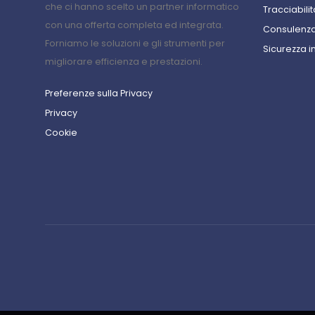
che ci hanno scelto un partner informatico
Tracciabilit
con una offerta completa ed integrata.
Consulenza
Forniamo le soluzioni e gli strumenti per
Sicurezza i
migliorare efficienza e prestazioni.
Preferenze sulla Privacy
Privacy
Cookie