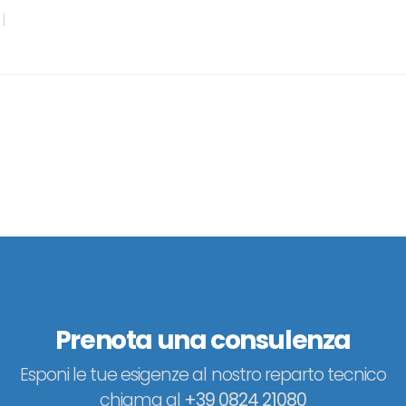
|
Prenota una consulenza
Esponi le tue esigenze al nostro reparto tecnico
chiama al
+39 0824 21080