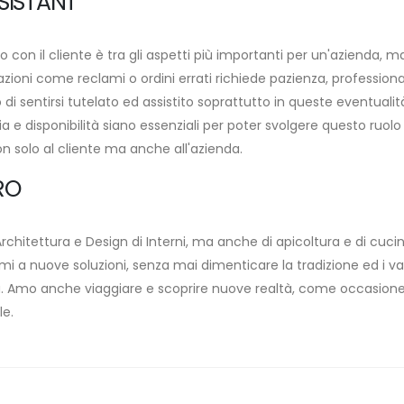
SISTANT
 con il cliente è tra gli aspetti più importanti per un'azienda, m
azioni come reclami o ordini errati richiede pazienza, professiona
 di sentirsi tutelato ed assistito soprattutto in queste eventuali
sia e disponibilità siano essenziali per poter svolgere questo ruol
non solo al cliente ma anche all'azienda.
RO
chitettura e Design di Interni, ma anche di apicoltura e di cucin
i a nuove soluzioni, senza mai dimenticare la tradizione ed i valor
 Amo anche viaggiare e scoprire nuove realtà, come occasione 
le.