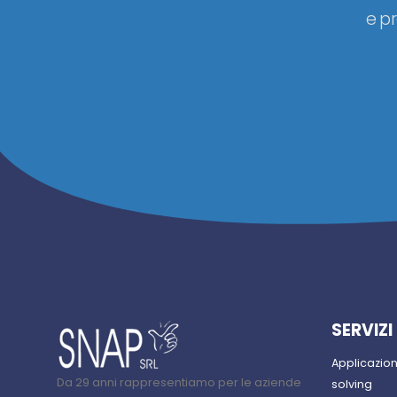
e p
SERVIZI
Applicazio
Da 29 anni rappresentiamo per le aziende
solving