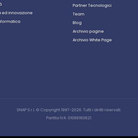
à
Partner Tecnologici
 ed innovazione
Team
nformatica
Blog
Archivio pagine
Archivio White Page
SNAP S.r.l. © Copyright 1997-2026. Tutti i diritti riservati.
Partita IVA: 01066160621.