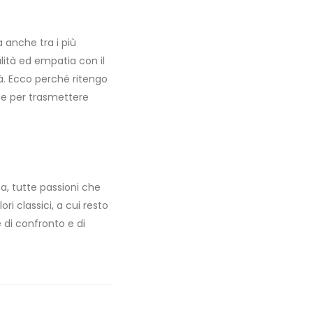
a anche tra i più
lità ed empatia con il
tà. Ecco perché ritengo
o e per trasmettere
a, tutte passioni che
i classici, a cui resto
di confronto e di