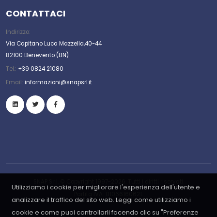
CONTATTACI
Indirizzo:
Via Capitano Luca Mazzella,40-44
82100 Benevento (BN)
Tel.:
+39 0824 21080
Email:
informazioni@snapsrl.it
SNAP S.r.l. © Copyright 1997-2026. Tutti i diritti riservati.
Utilizziamo i cookie per migliorare l'esperienza dell'utente e
Partita IVA: 01066160621.
analizzare il traffico del sito web. Leggi come utilizziamo i
cookie e come puoi controllarli facendo clic su "Preferenze