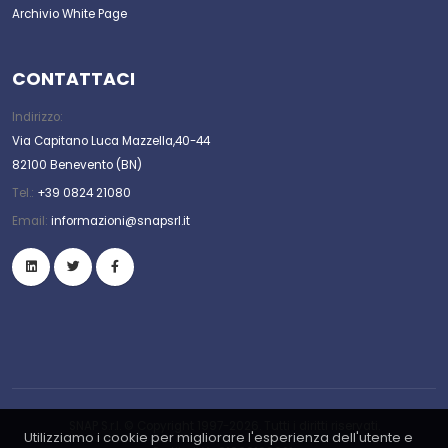
Archivio White Page
CONTATTACI
Indirizzo:
Via Capitano Luca Mazzella,40-44
82100 Benevento (BN)
Tel.:
+39 0824 21080
Email:
informazioni@snapsrl.it
SNAP S.r.l. © Copyright 1997-2026. Tutti i diritti riservati.
Utilizziamo i cookie per migliorare l'esperienza dell'utente e