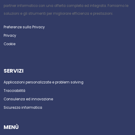
partner informatico con una offerta completa ed integrata. Forniamo le
soluzioni e gli strumenti per migliorare efficienza e prestazioni.
Preferenze sulla Privacy
Privacy
Cookie
SERVIZI
Applicazioni personalizzate e problem solving
Tracciabilità
Consulenza ed innovazione
Sicurezza informatica
MENÙ