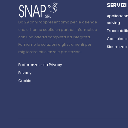
SERVIZI
Applicazio
Da 29 anni rappresentiamo per le aziende
solving
che ci hanno scelto un partner informatico
Tracciabilit
con una offerta completa ed integrata.
Consulenza
Forniamo le soluzioni e gli strumenti per
Sicurezza i
migliorare efficienza e prestazioni.
Preferenze sulla Privacy
Privacy
Cookie