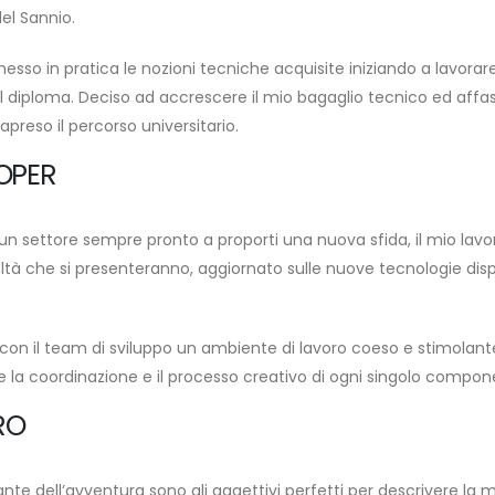
del Sannio.
o in pratica le nozioni tecniche acquisite iniziando a lavorar
l diploma. Deciso ad accrescere il mio bagaglio tecnico ed aff
apreso il percorso universitario.
OPER
un settore sempre pronto a proporti una nuova sfida, il mio lavo
oltà che si presenteranno, aggiornato sulle nuove tecnologie disp
con il team di sviluppo un ambiente di lavoro coeso e stimolante
e la coordinazione e il processo creativo di ogni singolo compon
RO
te dell’avventura sono gli aggettivi perfetti per descrivere la mia