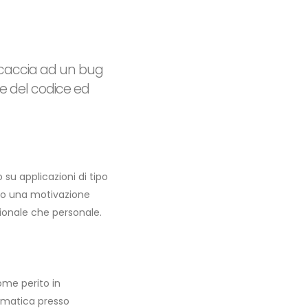
a caccia ad un bug
re del codice ed
su applicazioni di tipo
ono una motivazione
ionale che personale.
come perito in
rmatica presso