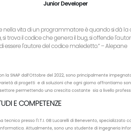
Junior Developer
icile nella vita di un programmatore è quando si dà l
si trova il codice che genera il bug, si offende l'auto
e di essere l'autore del codice maledetto.” – Alepane
con la SNAP dall’Ottobre del 2022, sono principalmente impegnato 
varietà di progetti e di soluzioni che ogni giorno affrontiamo s
settore permettendo una crescita costante sia a livello profess
TUDI E COMPETENZE
 tecnico presso l'I.T.I. GB Lucarelli di Benevento, specializzato 
nformatica. Attualmente, sono uno studente di Ingegneria Info