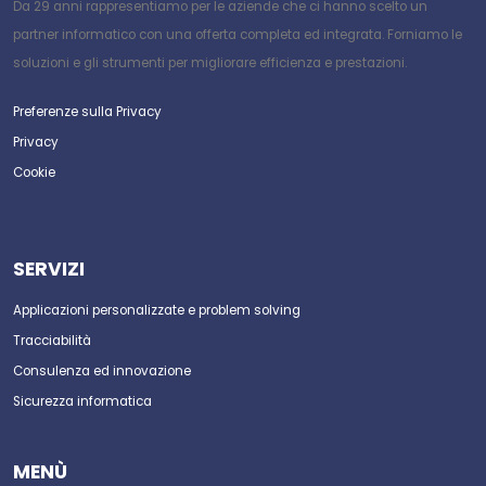
Da 29 anni rappresentiamo per le aziende che ci hanno scelto un
partner informatico con una offerta completa ed integrata. Forniamo le
soluzioni e gli strumenti per migliorare efficienza e prestazioni.
Preferenze sulla Privacy
Privacy
Cookie
SERVIZI
Applicazioni personalizzate e problem solving
Tracciabilità
Consulenza ed innovazione
Sicurezza informatica
MENÙ