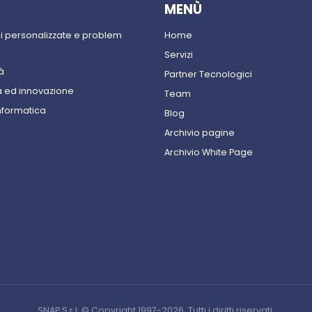
MENÙ
ni personalizzate e problem
Home
Servizi
à
Partner Tecnologici
 ed innovazione
Team
nformatica
Blog
Archivio pagine
Archivio White Page
SNAP S.r.l. © Copyright 1997-2026. Tutti i diritti riservati.