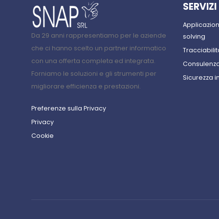
SERVIZI
Applicazio
Da 29 anni rappresentiamo per le aziende
solving
che ci hanno scelto un partner informatico
Tracciabilit
con una offerta completa ed integrata.
Consulenza
Forniamo le soluzioni e gli strumenti per
Sicurezza i
migliorare efficienza e prestazioni.
Preferenze sulla Privacy
Privacy
Cookie