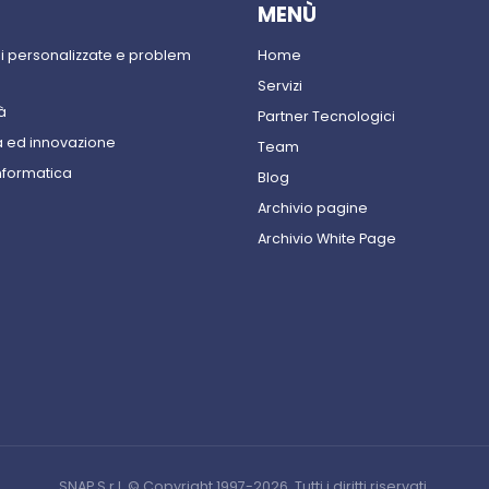
MENÙ
ni personalizzate e problem
Home
Servizi
à
Partner Tecnologici
 ed innovazione
Team
nformatica
Blog
Archivio pagine
Archivio White Page
SNAP S.r.l. © Copyright 1997-2026. Tutti i diritti riservati.