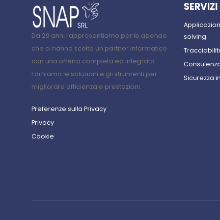
SERVIZI
Applicazio
Da 29 anni rappresentiamo per le aziende
solving
che ci hanno scelto un partner informatico
Tracciabilit
con una offerta completa ed integrata.
Consulenza
Forniamo le soluzioni e gli strumenti per
Sicurezza i
migliorare efficienza e prestazioni.
Preferenze sulla Privacy
Privacy
Cookie